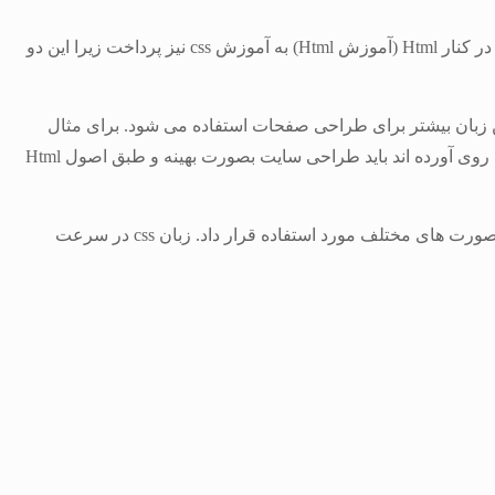
مخفف واژه Cascade Style Sheets مییباشد. از Css برای استایل دهی به صفحات وب به صورت اصولی استفاده میشود. توصیه می شود در کنار Html (آموزش Html) به آموزش css نیز پرداخت زیرا این دو
مراه با هم استفاده می شود. از این زبان بیشتر برای طراحی صفحات استفاده می شود. برای مثال
برای تغییر فونت یا تصویر زمینه ی وب سایت از این زبان استفاده می شود. با توجه به اینکه امروزه در هر شغلی افراد به طراحی وب سایت روی آورده اند باید طراحی سایت بصورت بهینه و طبق اصول Html
زبان css را میتوان به صورت های مختلف مورد استفاده قرار داد. زبان css در سرعت