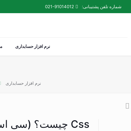
شماره تلفن پشتیبانی:
021-91014012
نرم افزار حسابداری
م
نرم افزار حسابداری
Css چیست؟ (سی اس اس چیست)